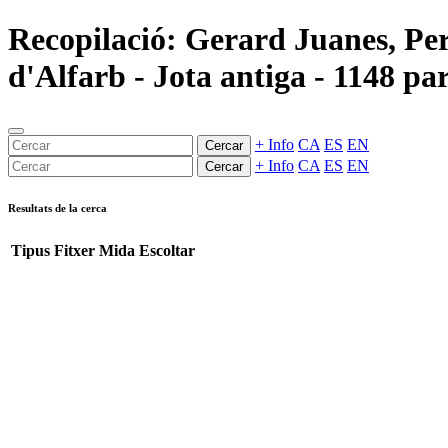
Recopilació: Gerard Juanes, Per
d'Alfarb - Jota antiga - 1148 par
+ Info
CA
ES
EN
Cercar
+ Info
CA
ES
EN
Cercar
Resultats de la cerca
Tipus
Fitxer
Mida
Escoltar