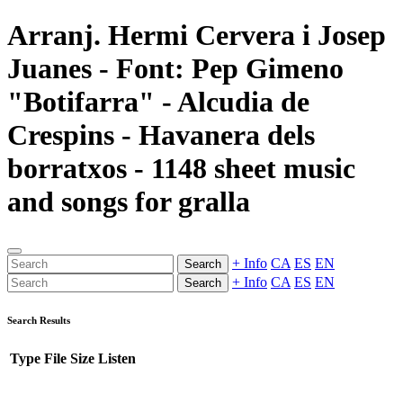
Arranj. Hermi Cervera i Josep
Juanes - Font: Pep Gimeno
"Botifarra" - Alcudia de
Crespins - Havanera dels
borratxos - 1148 sheet music
and songs for gralla
+ Info
CA
ES
EN
Search
+ Info
CA
ES
EN
Search
Search Results
Type
File
Size
Listen