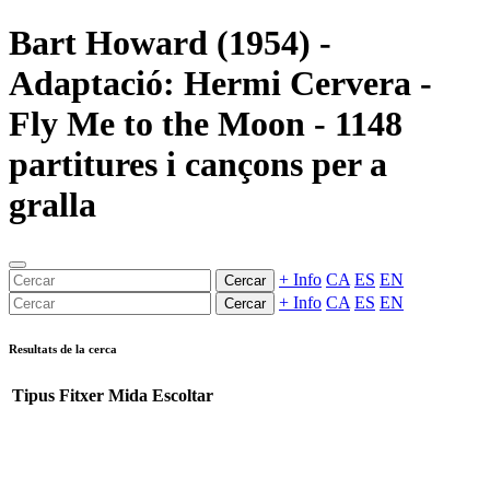
Bart Howard (1954) -
Adaptació: Hermi Cervera -
Fly Me to the Moon - 1148
partitures i cançons per a
gralla
+ Info
CA
ES
EN
Cercar
+ Info
CA
ES
EN
Cercar
Resultats de la cerca
Tipus
Fitxer
Mida
Escoltar