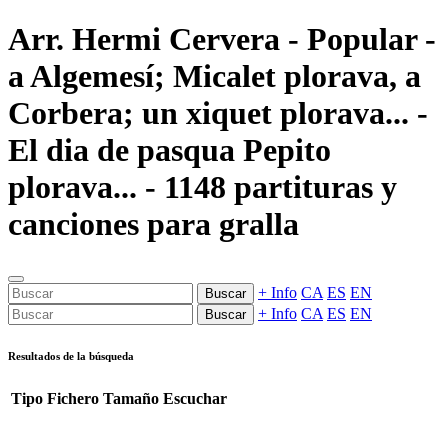
Arr. Hermi Cervera - Popular -
a Algemesí; Micalet plorava, a
Corbera; un xiquet plorava... -
El dia de pasqua Pepito
plorava... - 1148 partituras y
canciones para gralla
+ Info
CA
ES
EN
Buscar
+ Info
CA
ES
EN
Buscar
Resultados de la búsqueda
Tipo
Fichero
Tamaño
Escuchar