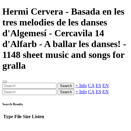
Hermi Cervera - Basada en les
tres melodies de les danses
d'Algemesí - Cercavila 14
d'Alfarb - A ballar les danses! -
1148 sheet music and songs for
gralla
+ Info
CA
ES
EN
Search
+ Info
CA
ES
EN
Search
Search Results
Type
File
Size
Listen