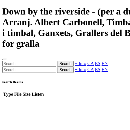
Down by the riverside - (per a du
Arranj. Albert Carbonell, Timba
i timbal, Ganxets, Grallers del
for gralla
+ Info
CA
ES
EN
Search
+ Info
CA
ES
EN
Search
Search Results
Type
File
Size
Listen