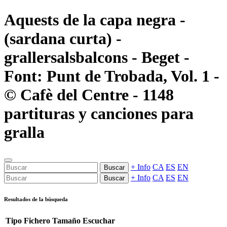
Aquests de la capa negra -
(sardana curta) -
grallersalsbalcons - Beget -
Font: Punt de Trobada, Vol. 1 -
© Cafè del Centre - 1148
partituras y canciones para
gralla
+ Info
CA
ES
EN
Buscar
+ Info
CA
ES
EN
Buscar
Resultados de la búsqueda
Tipo
Fichero
Tamaño
Escuchar