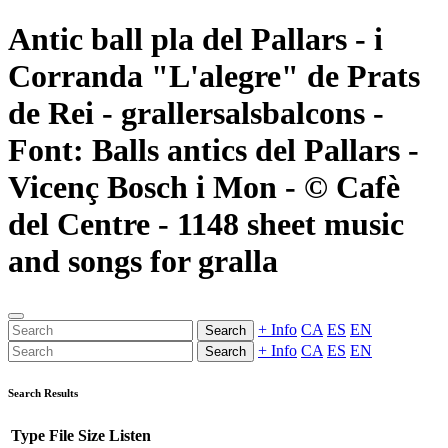
Antic ball pla del Pallars - i
Corranda "L'alegre" de Prats
de Rei - grallersalsbalcons -
Font: Balls antics del Pallars -
Vicenç Bosch i Mon - © Cafè
del Centre - 1148 sheet music
and songs for gralla
+ Info
CA
ES
EN
Search
+ Info
CA
ES
EN
Search
Search Results
Type
File
Size
Listen