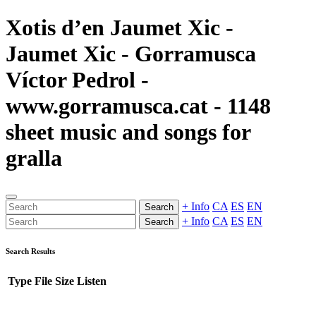
Xotis d’en Jaumet Xic -
Jaumet Xic - Gorramusca
Víctor Pedrol -
www.gorramusca.cat - 1148
sheet music and songs for
gralla
+ Info
CA
ES
EN
Search
+ Info
CA
ES
EN
Search
Search Results
Type
File
Size
Listen