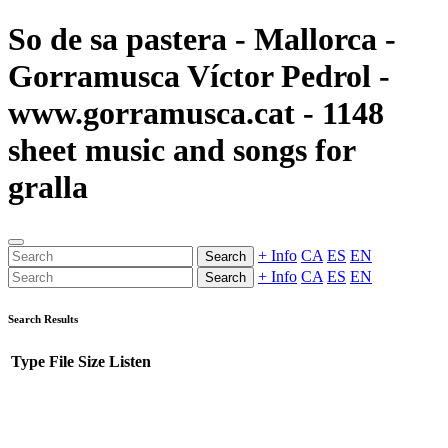
So de sa pastera - Mallorca -
Gorramusca Víctor Pedrol -
www.gorramusca.cat - 1148
sheet music and songs for
gralla
+ Info
CA
ES
EN
Search
+ Info
CA
ES
EN
Search
Search Results
Type
File
Size
Listen