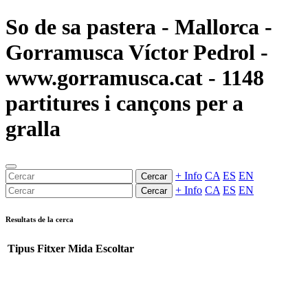
So de sa pastera - Mallorca -
Gorramusca Víctor Pedrol -
www.gorramusca.cat - 1148
partitures i cançons per a
gralla
+ Info
CA
ES
EN
Cercar
+ Info
CA
ES
EN
Cercar
Resultats de la cerca
Tipus
Fitxer
Mida
Escoltar