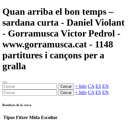
Quan arriba el bon temps –
sardana curta - Daniel Violant
- Gorramusca Víctor Pedrol -
www.gorramusca.cat - 1148
partitures i cançons per a
gralla
+ Info
CA
ES
EN
Cercar
+ Info
CA
ES
EN
Cercar
Resultats de la cerca
Tipus
Fitxer
Mida
Escoltar