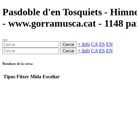
Pasdoble d'en Tosquiets - Himn
- www.gorramusca.cat - 1148 part
+ Info
CA
ES
EN
Cercar
+ Info
CA
ES
EN
Cercar
Resultats de la cerca
Tipus
Fitxer
Mida
Escoltar