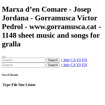
Marxa d’en Comare - Josep
Jordana - Gorramusca Víctor
Pedrol - www.gorramusca.cat -
1148 sheet music and songs for
gralla
+ Info
CA
ES
EN
Search
+ Info
CA
ES
EN
Search
Search Results
Type
File
Size
Listen