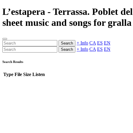
L’estapera - Terrassa. Poblet d
sheet music and songs for gralla
+ Info
CA
ES
EN
Search
+ Info
CA
ES
EN
Search
Search Results
Type
File
Size
Listen