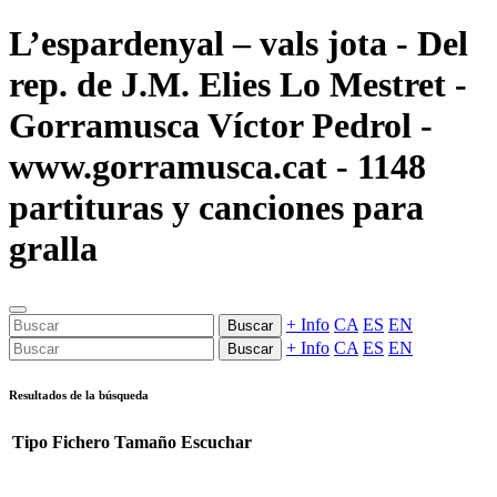
L’espardenyal – vals jota - Del
rep. de J.M. Elies Lo Mestret -
Gorramusca Víctor Pedrol -
www.gorramusca.cat - 1148
partituras y canciones para
gralla
+ Info
CA
ES
EN
Buscar
+ Info
CA
ES
EN
Buscar
Resultados de la búsqueda
Tipo
Fichero
Tamaño
Escuchar