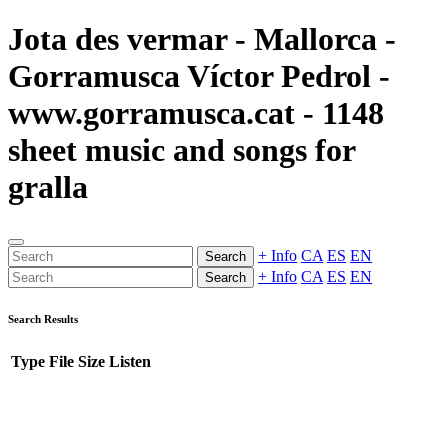
Jota des vermar - Mallorca -
Gorramusca Víctor Pedrol -
www.gorramusca.cat - 1148
sheet music and songs for
gralla
+ Info
CA
ES
EN
Search
+ Info
CA
ES
EN
Search
Search Results
Type
File
Size
Listen