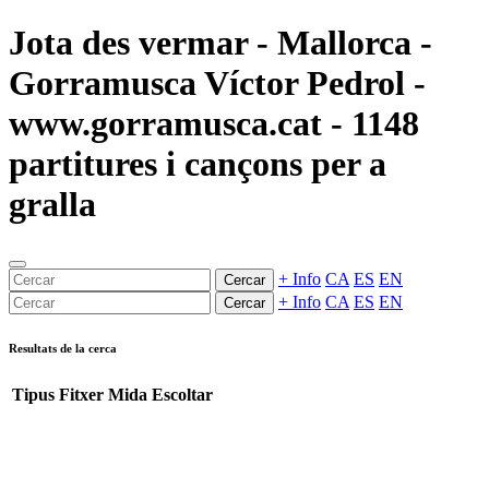
Jota des vermar - Mallorca -
Gorramusca Víctor Pedrol -
www.gorramusca.cat - 1148
partitures i cançons per a
gralla
+ Info
CA
ES
EN
Cercar
+ Info
CA
ES
EN
Cercar
Resultats de la cerca
Tipus
Fitxer
Mida
Escoltar