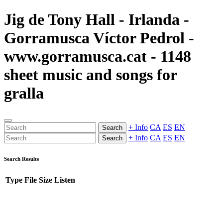
Jig de Tony Hall - Irlanda -
Gorramusca Víctor Pedrol -
www.gorramusca.cat - 1148
sheet music and songs for
gralla
+ Info
CA
ES
EN
Search
+ Info
CA
ES
EN
Search
Search Results
Type
File
Size
Listen