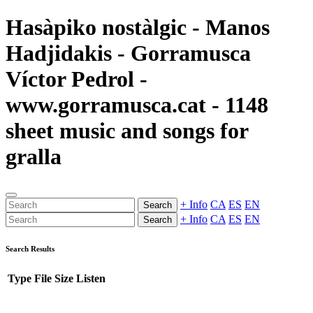
Hasàpiko nostàlgic - Manos
Hadjidakis - Gorramusca
Víctor Pedrol -
www.gorramusca.cat - 1148
sheet music and songs for
gralla
+ Info
CA
ES
EN
Search
+ Info
CA
ES
EN
Search
Search Results
Type
File
Size
Listen