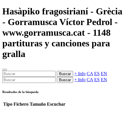
Hasàpiko fragosirianí - Grècia
- Gorramusca Víctor Pedrol -
www.gorramusca.cat - 1148
partituras y canciones para
gralla
+ Info
CA
ES
EN
Buscar
+ Info
CA
ES
EN
Buscar
Resultados de la búsqueda
Tipo
Fichero
Tamaño
Escuchar