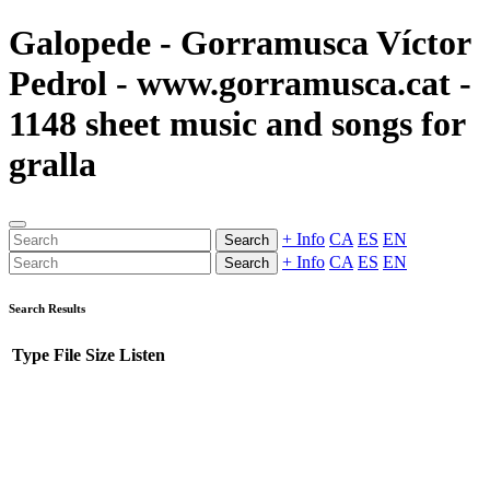
Galopede - Gorramusca Víctor
Pedrol - www.gorramusca.cat -
1148 sheet music and songs for
gralla
+ Info
CA
ES
EN
Search
+ Info
CA
ES
EN
Search
Search Results
Type
File
Size
Listen