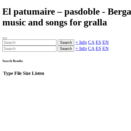
El patumaire – pasdoble - Berg
music and songs for gralla
+ Info
CA
ES
EN
Search
+ Info
CA
ES
EN
Search
Search Results
Type
File
Size
Listen