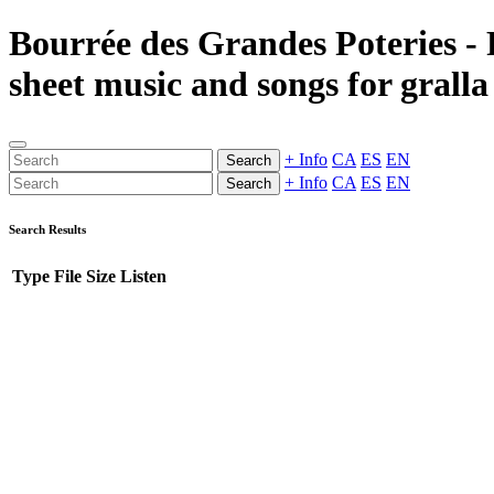
Bourrée des Grandes Poteries -
sheet music and songs for gralla
+ Info
CA
ES
EN
Search
+ Info
CA
ES
EN
Search
Search Results
Type
File
Size
Listen