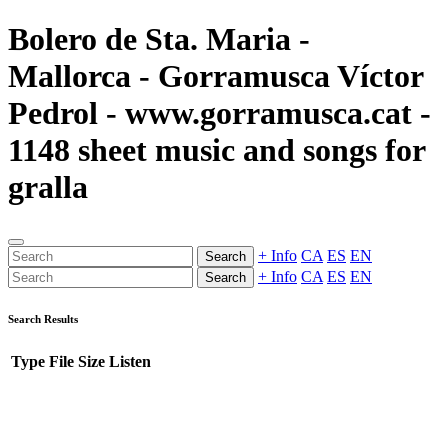
Bolero de Sta. Maria -
Mallorca - Gorramusca Víctor
Pedrol - www.gorramusca.cat -
1148 sheet music and songs for
gralla
+ Info
CA
ES
EN
Search
+ Info
CA
ES
EN
Search
Search Results
Type
File
Size
Listen