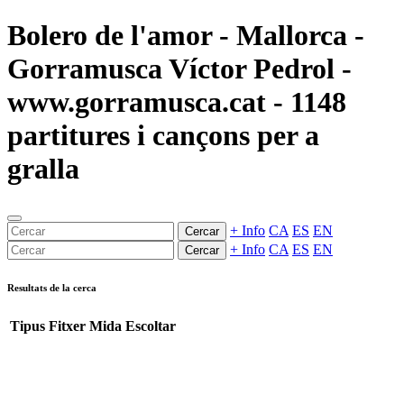
Bolero de l'amor - Mallorca -
Gorramusca Víctor Pedrol -
www.gorramusca.cat - 1148
partitures i cançons per a
gralla
+ Info
CA
ES
EN
Cercar
+ Info
CA
ES
EN
Cercar
Resultats de la cerca
Tipus
Fitxer
Mida
Escoltar