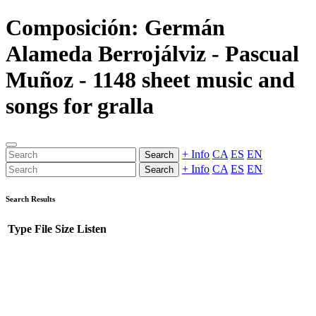
Composición: Germán
Alameda Berrojálviz - Pascual
Muñoz - 1148 sheet music and
songs for gralla
+ Info
CA
ES
EN
Search
+ Info
CA
ES
EN
Search
Search Results
Type
File
Size
Listen