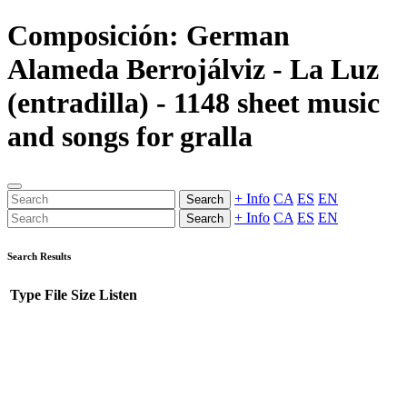
Composición: German
Alameda Berrojálviz - La Luz
(entradilla) - 1148 sheet music
and songs for gralla
+ Info
CA
ES
EN
Search
+ Info
CA
ES
EN
Search
Search Results
Type
File
Size
Listen