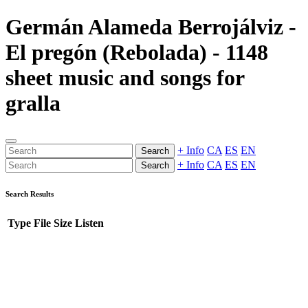
Germán Alameda Berrojálviz -
El pregón (Rebolada) - 1148
sheet music and songs for
gralla
+ Info
CA
ES
EN
Search
+ Info
CA
ES
EN
Search
Search Results
Type
File
Size
Listen