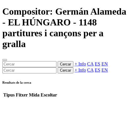
Compositor: Germán Alameda
- EL HÚNGARO - 1148
partitures i cançons per a
gralla
+ Info
CA
ES
EN
Cercar
+ Info
CA
ES
EN
Cercar
Resultats de la cerca
Tipus
Fitxer
Mida
Escoltar