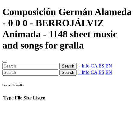
Composición Germán Alameda
- 0 0 0 - BERROJÁLVIZ
Animada - 1148 sheet music
and songs for gralla
+ Info
CA
ES
EN
Search
+ Info
CA
ES
EN
Search
Search Results
Type
File
Size
Listen