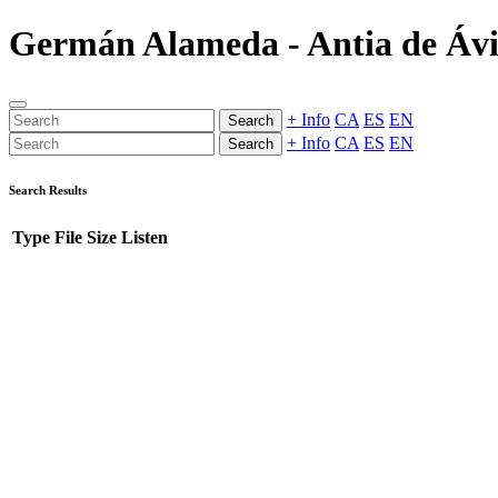
Germán Alameda - Antia de Ávila
+ Info
CA
ES
EN
Search
+ Info
CA
ES
EN
Search
Search Results
Type
File
Size
Listen