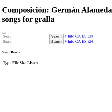
Composición: Germán Alameda
songs for gralla
+ Info
CA
ES
EN
Search
+ Info
CA
ES
EN
Search
Search Results
Type
File
Size
Listen