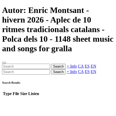
Autor: Enric Montsant -
hivern 2026 - Aplec de 10
ritmes tradicionals catalans -
Polca dels 10 - 1148 sheet music
and songs for gralla
+ Info
CA
ES
EN
Search
+ Info
CA
ES
EN
Search
Search Results
Type
File
Size
Listen