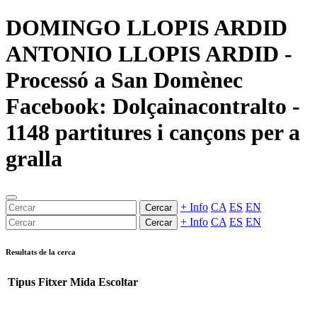
DOMINGO LLOPIS ARDID
ANTONIO LLOPIS ARDID -
Processó a San Domènec
Facebook: Dolçainacontralto -
1148 partitures i cançons per a
gralla
+ Info
CA
ES
EN
Cercar
+ Info
CA
ES
EN
Cercar
Resultats de la cerca
Tipus
Fitxer
Mida
Escoltar