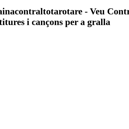
çainacontraltotarotare - Veu Cont
itures i cançons per a gralla