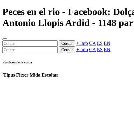
Peces en el rio - Facebook: Dol
Antonio Llopis Ardid - 1148 part
+ Info
CA
ES
EN
Cercar
+ Info
CA
ES
EN
Cercar
Resultats de la cerca
Tipus
Fitxer
Mida
Escoltar