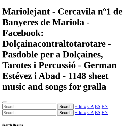
Mariolejant - Cercavila nº1 de
Banyeres de Mariola -
Facebook:
Dolçainacontraltotarotare -
Pasdoble per a Dolçaines,
Tarotes i Percussió - German
Estévez i Abad - 1148 sheet
music and songs for gralla
+ Info
CA
ES
EN
Search
+ Info
CA
ES
EN
Search
Search Results