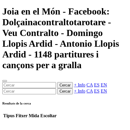
Joia en el Món - Facebook:
Dolçainacontraltotarotare -
Veu Contralto - Domingo
Llopis Ardid - Antonio Llopis
Ardid - 1148 partitures i
cançons per a gralla
+ Info
CA
ES
EN
Cercar
+ Info
CA
ES
EN
Cercar
Resultats de la cerca
Tipus
Fitxer
Mida
Escoltar