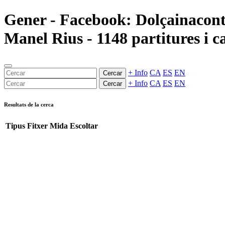
Gener - Facebook: Dolçainacontra
Manel Rius - 1148 partitures i c
+ Info
CA
ES
EN
Cercar
+ Info
CA
ES
EN
Cercar
Resultats de la cerca
Tipus
Fitxer
Mida
Escoltar