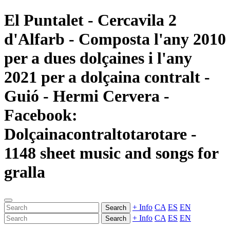
El Puntalet - Cercavila 2
d'Alfarb - Composta l'any 2010
per a dues dolçaines i l'any
2021 per a dolçaina contralt -
Guió - Hermi Cervera -
Facebook:
Dolçainacontraltotarotare -
1148 sheet music and songs for
gralla
+ Info
CA
ES
EN
Search
+ Info
CA
ES
EN
Search