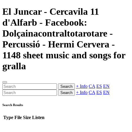
El Juncar - Cercavila 11
d'Alfarb - Facebook:
Dolçainacontraltotarotare -
Percussió - Hermi Cervera -
1148 sheet music and songs for
gralla
+ Info
CA
ES
EN
Search
+ Info
CA
ES
EN
Search
Search Results
Type
File
Size
Listen