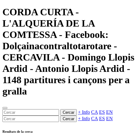
CORDA CURTA -
L'ALQUERÍA DE LA
COMTESSA - Facebook:
Dolçainacontraltotarotare -
CERCAVILA - Domingo Llopis
Ardid - Antonio Llopis Ardid -
1148 partitures i cançons per a
gralla
+ Info
CA
ES
EN
Cercar
+ Info
CA
ES
EN
Cercar
Resultats de la cerca