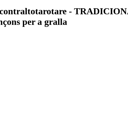
nacontraltotarotare - TRADICI
çons per a gralla