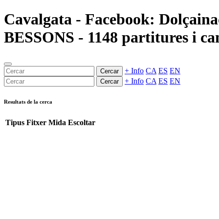
Cavalgata - Facebook: Dolçai
BESSONS - 1148 partitures i can
+ Info
CA
ES
EN
Cercar
+ Info
CA
ES
EN
Cercar
Resultats de la cerca
Tipus
Fitxer
Mida
Escoltar