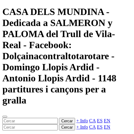
CASA DELS MUNDINA -
Dedicada a SALMERON y
PALOMA del Trull de Vila-
Real - Facebook:
Dolçainacontraltotarotare -
Domingo Llopis Ardid -
Antonio Llopis Ardid - 1148
partitures i cançons per a
gralla
+ Info
CA
ES
EN
Cercar
+ Info
CA
ES
EN
Cercar