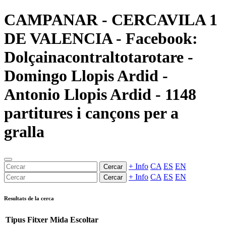
CAMPANAR - CERCAVILA 1
DE VALENCIA - Facebook:
Dolçainacontraltotarotare -
Domingo Llopis Ardid -
Antonio Llopis Ardid - 1148
partitures i cançons per a
gralla
+ Info
CA
ES
EN
Cercar
+ Info
CA
ES
EN
Cercar
Resultats de la cerca
Tipus
Fitxer
Mida
Escoltar