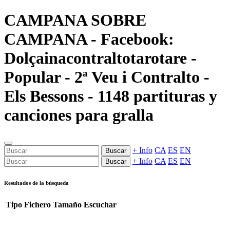
CAMPANA SOBRE
CAMPANA - Facebook:
Dolçainacontraltotarotare -
Popular - 2ª Veu i Contralto -
Els Bessons - 1148 partituras y
canciones para gralla
+ Info
CA
ES
EN
Buscar
+ Info
CA
ES
EN
Buscar
Resultados de la búsqueda
Tipo
Fichero
Tamaño
Escuchar