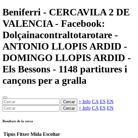
Beniferri - CERCAVILA 2 DE
VALENCIA - Facebook:
Dolçainacontraltotarotare -
ANTONIO LLOPIS ARDID -
DOMINGO LLOPIS ARDID -
Els Bessons - 1148 partitures i
cançons per a gralla
+ Info
CA
ES
EN
Cercar
+ Info
CA
ES
EN
Cercar
Resultats de la cerca
Tipus
Fitxer
Mida
Escoltar