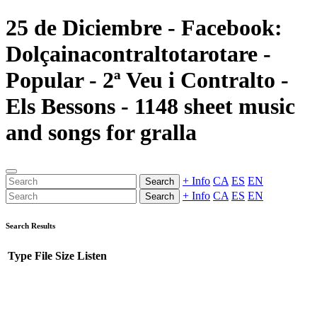
25 de Diciembre - Facebook:
Dolçainacontraltotarotare -
Popular - 2ª Veu i Contralto -
Els Bessons - 1148 sheet music
and songs for gralla
+ Info
CA
ES
EN
Search
+ Info
CA
ES
EN
Search
Search Results
Type
File
Size
Listen