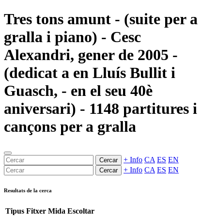
Tres tons amunt - (suite per a
gralla i piano) - Cesc
Alexandri, gener de 2005 -
(dedicat a en Lluís Bullit i
Guasch, - en el seu 40è
aniversari) - 1148 partitures i
cançons per a gralla
+ Info
CA
ES
EN
Cercar
+ Info
CA
ES
EN
Cercar
Resultats de la cerca
Tipus
Fitxer
Mida
Escoltar