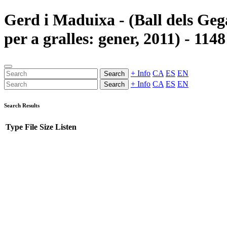
Gerd i Maduixa - (Ball dels Gega
per a gralles: gener, 2011) - 114
+ Info
CA
ES
EN
Search
+ Info
CA
ES
EN
Search
Search Results
Type
File
Size
Listen